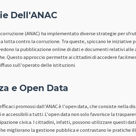
gie Dell'ANAC
icorruzione (ANAC) ha implementato diverse strategie per sfrutt
la lotta contro la corruzione. Tra queste, spiccano le iniziative 
dono la pubblicazione online di dati e documenti relativi alle a
e. Questo approccio permette ai cittadini di accedere facilment
ffuso sull'operato delle istituzioni.
za e Open Data
fficaci promossi dall'ANAC è l'open data, che consiste nella disp
i e accessibili a tutti. L'open data non solo favorisce la traspa
pazione civica. I cittadini, infatti, possono utilizzare questi dat
che migliorano la gestione pubblica e contrastano le pratiche ill