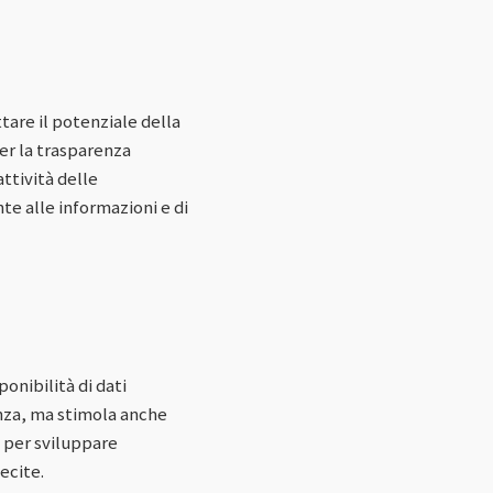
are il potenziale della
per la trasparenza
ttività delle
e alle informazioni e di
onibilità di dati
renza, ma stimola anche
i per sviluppare
ecite.