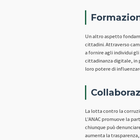
Formazion
Un altro aspetto fondame
cittadini. Attraverso cam
a fornire agli individui 
cittadinanza digitale, in 
loro potere di influenzar
Collabora
La lotta contro la corruz
L'ANAC promuove la parte
chiunque può denunciare 
aumenta la trasparenza, m