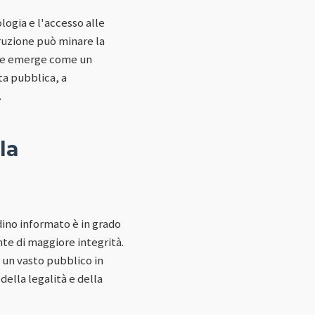
logia e l'accesso alle
rruzione può minare la
tale emerge come un
ta pubblica, a
.
la
adino informato è in grado
te di maggiore integrità.
 un vasto pubblico in
della legalità e della