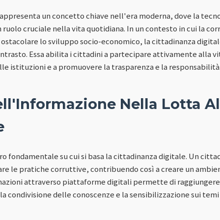
 rappresenta un concetto chiave nell'era moderna, dove la tecno
ruolo cruciale nella vita quotidiana. In un contesto in cui la co
i e ostacolare lo sviluppo socio-economico, la cittadinanza digi
rasto. Essa abilita i cittadini a partecipare attivamente alla vi
lle istituzioni e a promuovere la trasparenza e la responsabilità
ell'Informazione Nella Lotta Al
e
tro fondamentale su cui si basa la cittadinanza digitale. Un citt
are le pratiche corruttive, contribuendo così a creare un ambien
rmazioni attraverso piattaforme digitali permette di raggiungere
 la condivisione delle conoscenze e la sensibilizzazione sui temi 