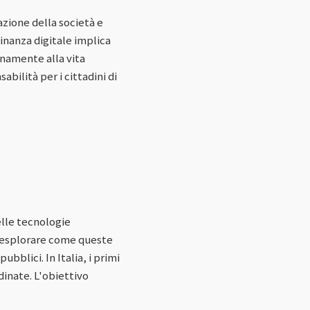
azione della società e
adinanza digitale implica
enamente alla vita
bilità per i cittadini di
elle tecnologie
a esplorare come queste
ubblici. In Italia, i primi
dinate. L'obiettivo