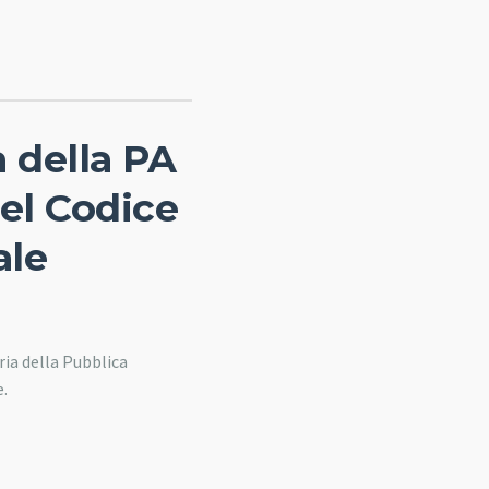
a della PA
del Codice
ale
ria della Pubblica
e.