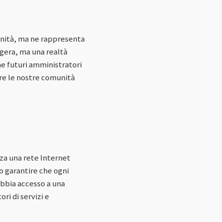
ianità, ma ne rappresenta
ggera, ma una realtà
e futuri amministratori
are le nostre comunità
nza una rete Internet
vo garantire che ogni
bbia accesso a una
ri di servizi e