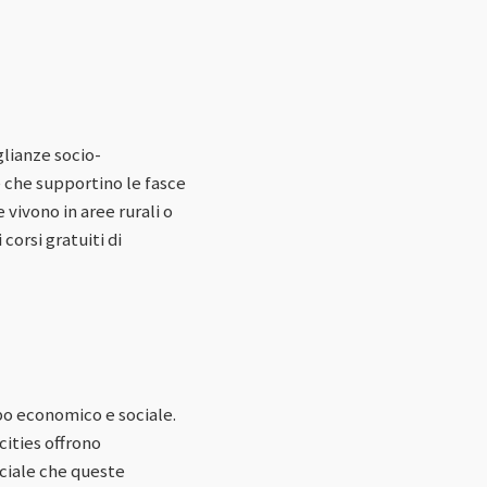
lianze socio-
 che supportino le fasce
 vivono in aree rurali o
corsi gratuiti di
po economico e sociale.
cities offrono
uciale che queste