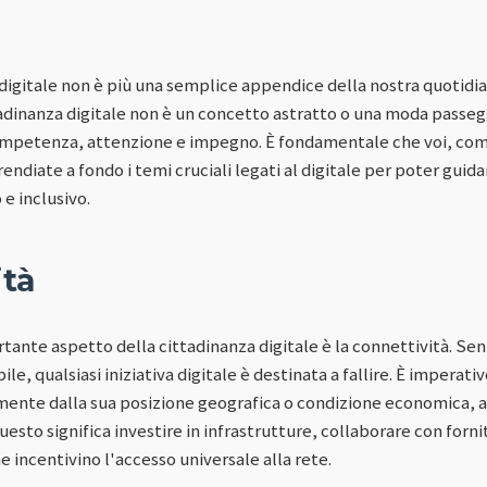
l digitale non è più una semplice appendice della nostra quotid
ttadinanza digitale non è un concetto astratto o una moda passe
ompetenza, attenzione e impegno. È fondamentale che voi, com
endiate a fondo i temi cruciali legati al digitale per poter guid
e inclusivo.
ità
rtante aspetto della cittadinanza digitale è la connettività. Se
ile, qualsiasi iniziativa digitale è destinata a fallire. È imperati
ente dalla sua posizione geografica o condizione economica, a
esto significa investire in infrastrutture, collaborare con fornito
 incentivino l'accesso universale alla rete.