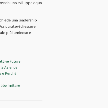
ovendo uno sviluppo equo
ichiede una leadership
 Assicuratevi di essere
tale più luminoso e
ettive Future
 le Aziende
me e Perché
ebbe Imitare