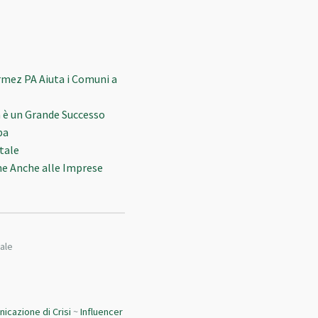
ormez PA Aiuta i Comuni a
n è un Grande Successo
pa
tale
ene Anche alle Imprese
ale
icazione di Crisi
~
Influencer