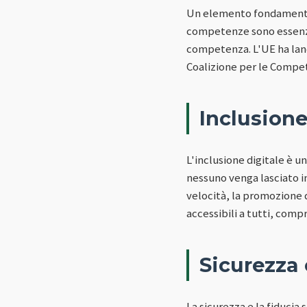
Un elemento fondamental
competenze sono essenzia
competenza. L'UE ha lanci
Coalizione per le Compete
Inclusione
L'inclusione digitale è u
nessuno venga lasciato in
velocità, la promozione d
accessibili a tutti, comp
Sicurezza 
La sicurezza e la fiducia