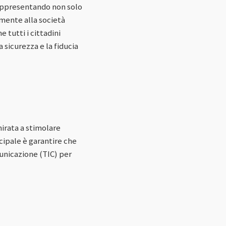
 rappresentando non solo
amente alla società
 tutti i cittadini
sicurezza e la fiducia
mirata a stimolare
ncipale è garantire che
municazione (TIC) per