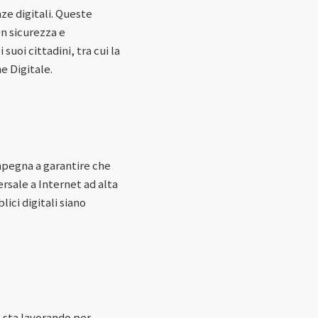
e digitali. Queste
n sicurezza e
uoi cittadini, tra cui la
e Digitale.
impegna a garantire che
rsale a Internet ad alta
ici digitali siano
E sta lavorando per