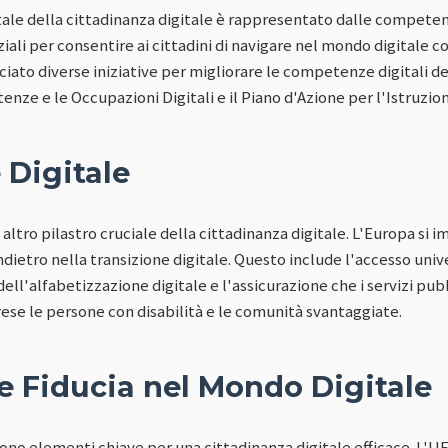
e della cittadinanza digitale è rappresentato dalle competenz
li per consentire ai cittadini di navigare nel mondo digitale co
ato diverse iniziative per migliorare le competenze digitali dei s
nze e le Occupazioni Digitali e il Piano d'Azione per l'Istruzion
 Digitale
n altro pilastro cruciale della cittadinanza digitale. L'Europa si 
dietro nella transizione digitale. Questo include l'accesso unive
ell'alfabetizzazione digitale e l'assicurazione che i servizi pubbl
rese le persone con disabilità e le comunità svantaggiate.
e Fiducia nel Mondo Digitale
 sono elementi chiave per una cittadinanza digitale efficace. L'U