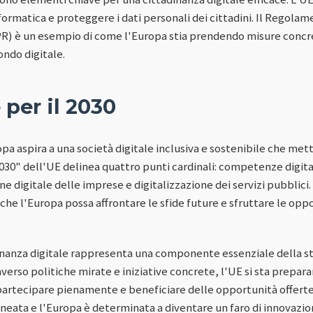
nformatica e proteggere i dati personali dei cittadini. Il Regola
PR) è un esempio di come l'Europa stia prendendo misure concr
mondo digitale.
 per il 2030
a aspira a una società digitale inclusiva e sostenibile che metta 
2030" dell'UE delinea quattro punti cardinali: competenze digital
ne digitale delle imprese e digitalizzazione dei servizi pubblici.
che l'Europa possa affrontare le sfide future e sfruttare le oppo
dinanza digitale rappresenta una componente essenziale della s
averso politiche mirate e iniziative concrete, l'UE si sta prepara
 partecipare pienamente e beneficiare delle opportunità offerte 
lineata e l'Europa è determinata a diventare un faro di innovazion