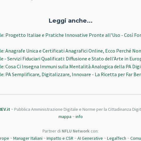
Leggi anche...
le: Progetto Italiae e Pratiche Innovative Pronte all'Uso - Così F
le: Anagrafe Unica e Certificati Anagrafici Online, Ecco Perché No
 - Servizi Fiduciari Qualificati: Diffusione e Stato dell'Arte in Euro
le: Cosa Ci Insegna Immuni sulla Mentalità Analogica della PA Digi
e: PA Semplificare, Digitalizzare, Innovare - La Ricetta per Far B
REV.it
~ Pubblica Amministrazione Digitale e Norme per la Cittadinanza Digit
mappa
~
info
Partner di
NFLU Network
con:
urope
~
Manager Italiani
~
Impatto e CSR
~
AI Generative
~
LegalTech
~
Comun