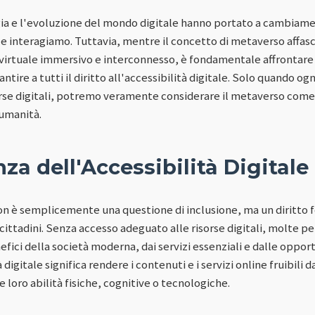
ia e l'evoluzione del mondo digitale hanno portato a cambiamen
 e interagiamo. Tuttavia, mentre il concetto di metaverso affasc
virtuale immersivo e interconnesso, è fondamentale affrontare
tire a tutti il diritto all'accessibilità digitale. Solo quando og
sorse digitali, potremo veramente considerare il metaverso com
 umanità.
za dell'Accessibilità Digitale
 non è semplicemente una questione di inclusione, ma un diritt
i cittadini. Senza accesso adeguato alle risorse digitali, molte pe
fici della società moderna, dai servizi essenziali e dalle oppor
 digitale significa rendere i contenuti e i servizi online fruibili da
loro abilità fisiche, cognitive o tecnologiche.