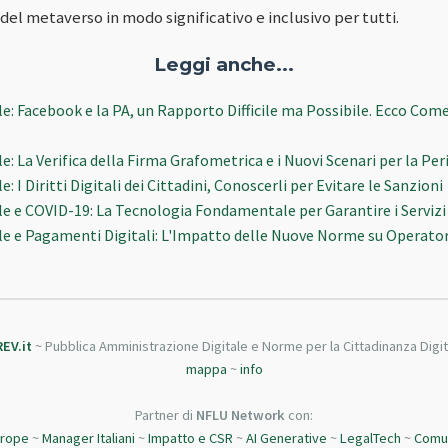
 del metaverso in modo significativo e inclusivo per tutti.
Leggi anche...
le: Facebook e la PA, un Rapporto Difficile ma Possibile. Ecco Com
e: La Verifica della Firma Grafometrica e i Nuovi Scenari per la Peri
: I Diritti Digitali dei Cittadini, Conoscerli per Evitare le Sanzioni
le e COVID-19: La Tecnologia Fondamentale per Garantire i Servizi 
le e Pagamenti Digitali: L'Impatto delle Nuove Norme su Operator
REV.it
~ Pubblica Amministrazione Digitale e Norme per la Cittadinanza Digit
mappa
~
info
Partner di
NFLU Network
con:
urope
~
Manager Italiani
~
Impatto e CSR
~
AI Generative
~
LegalTech
~
Comun