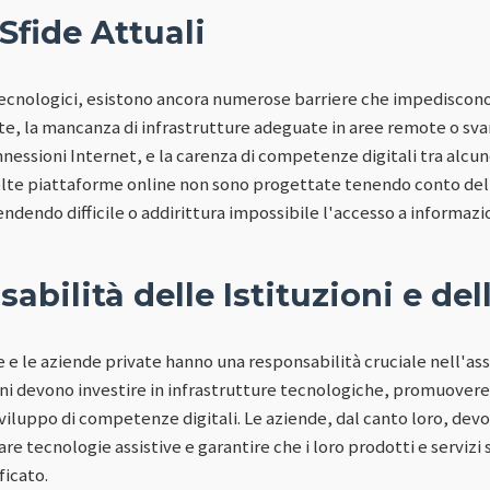
 Sfide Attuali
ecnologici, esistono ancora numerose barriere che impediscono
e, la mancanza di infrastrutture adeguate in aree remote o svan
onnessioni Internet, e la carenza di competenze digitali tra alcun
olte piattaforme online non sono progettate tenendo conto del
ndendo difficile o addirittura impossibile l'accesso a informazion
abilità delle Istituzioni e de
e e le aziende private hanno una responsabilità cruciale nell'ass
erni devono investire in infrastrutture tecnologiche, promuovere
viluppo di competenze digitali. Le aziende, dal canto loro, dev
re tecnologie assistive e garantire che i loro prodotti e servizi 
ficato.