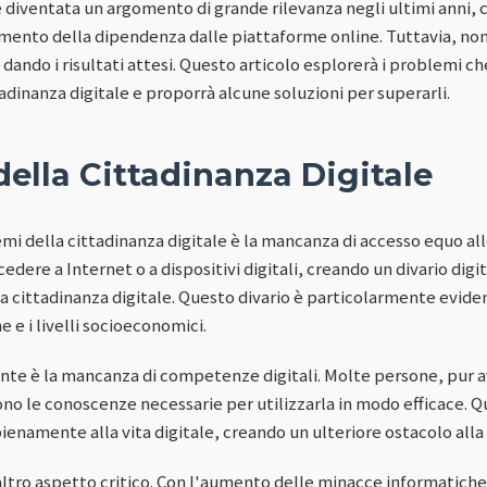
è diventata un argomento di grande rilevanza negli ultimi anni, 
aumento della dipendenza dalle piattaforme online. Tuttavia, no
sta dando i risultati attesi. Questo articolo esplorerà i problemi 
adinanza digitale e proporrà alcune soluzioni per superarli.
ella Cittadinanza Digitale
mi della cittadinanza digitale è la mancanza di accesso equo al
ccedere a Internet o a dispositivi digitali, creando un divario di
a cittadinanza digitale. Questo divario è particolarmente eviden
e e i livelli socioeconomici.
nte è la mancanza di competenze digitali. Molte persone, pur 
no le conoscenze necessarie per utilizzarla in modo efficace. Qu
ienamente alla vita digitale, creando un ulteriore ostacolo alla 
 altro aspetto critico. Con l'aumento delle minacce informatich