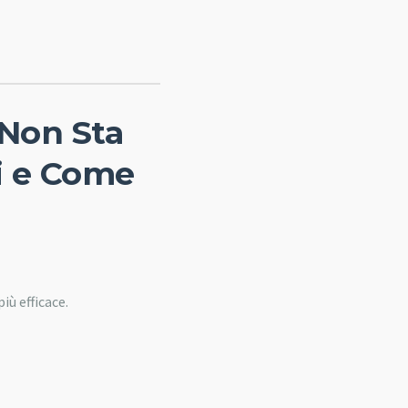
 Non Sta
mi e Come
iù efficace.