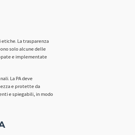
 etiche. La trasparenza
 sono solo alcune delle
luppate e implementate
nali. La PA deve
atezza e protette da
enti e spiegabili, in modo
IA