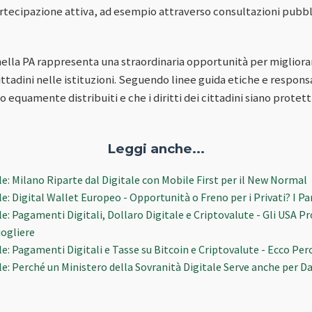
artecipazione attiva, ad esempio attraverso consultazioni pub
nella PA rappresenta una straordinaria opportunità per migliorare
 cittadini nelle istituzioni. Seguendo linee guida etiche e respon
no equamente distribuiti e che i diritti dei cittadini siano protet
Leggi anche...
e: Milano Riparte dal Digitale con Mobile First per il New Normal
e: Digital Wallet Europeo - Opportunità o Freno per i Privati? I Pa
le: Pagamenti Digitali, Dollaro Digitale e Criptovalute - Gli USA 
iogliere
e: Pagamenti Digitali e Tasse su Bitcoin e Criptovalute - Ecco Per
le: Perché un Ministero della Sovranità Digitale Serve anche per D