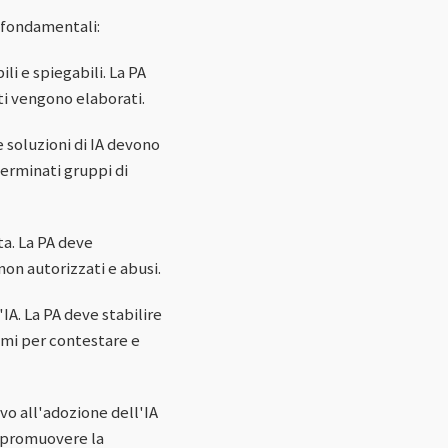
a fondamentali:
li e spiegabili. La PA
ti vengono elaborati.
e soluzioni di IA devono
erminati gruppi di
ta. La PA deve
on autorizzati e abusi.
IA. La PA deve stabilire
smi per contestare e
ivo all'adozione dell'IA
e promuovere la