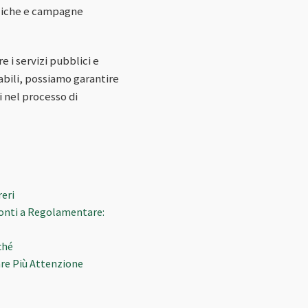
bliche e campagne
 i servizi pubblici e
sabili, possiamo garantire
ti nel processo di
reri
Pronti a Regolamentare:
ché
are Più Attenzione