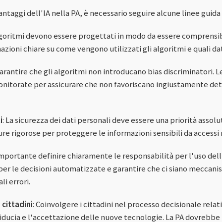
antaggi dell'IA nella PA, è necessario seguire alcune linee guid
algoritmi devono essere progettati in modo da essere comprensibi
azioni chiare su come vengono utilizzati gli algoritmi e quali da
garantire che gli algoritmi non introducano bias discriminatori. L
onitorate per assicurare che non favoriscano ingiustamente det
i
: La sicurezza dei dati personali deve essere una priorità assolu
 rigorose per proteggere le informazioni sensibili da accessi n
 importante definire chiaramente le responsabilità per l'uso dell'
per le decisioni automatizzate e garantire che ci siano meccani
i errori.
 cittadini
: Coinvolgere i cittadini nel processo decisionale relat
iducia e l'accettazione delle nuove tecnologie. La PA dovrebb