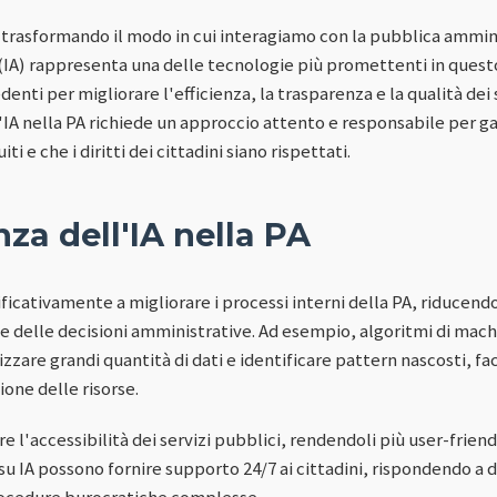
a trasformando il modo in cui interagiamo con la pubblica ammin
e (IA) rappresenta una delle tecnologie più promettenti in ques
nti per migliorare l'efficienza, la trasparenza e la qualità dei s
'IA nella PA richiede un approccio attento e responsabile per ga
i e che i diritti dei cittadini siano rispettati.
za dell'IA nella PA
ificativamente a migliorare i processi interni della PA, riducendo
 delle decisioni amministrative. Ad esempio, algoritmi di mac
lizzare grandi quantità di dati e identificare pattern nascosti, f
ione delle risorse.
re l'accessibilità dei servizi pubblici, rendendoli più user-friend
i su IA possono fornire supporto 24/7 ai cittadini, rispondendo 
rocedure burocratiche complesse.