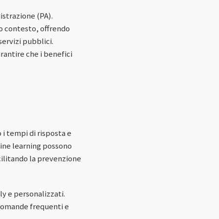
istrazione (PA).
to contesto, offrendo
ervizi pubblici.
rantire che i benefici
 i tempi di risposta e
hine learning possono
acilitando la prevenzione
ly e personalizzati.
a domande frequenti e