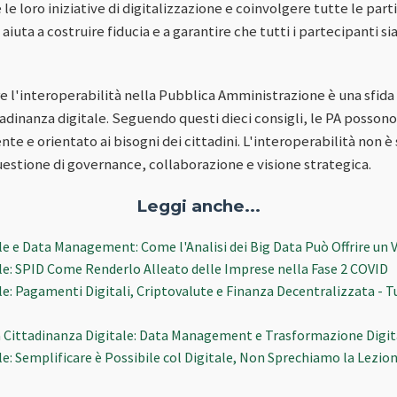
 loro iniziative di digitalizzazione e coinvolgere tutte le part
iuta a costruire fiducia e a garantire che tutti i partecipanti sia
re l'interoperabilità nella Pubblica Amministrazione è una sfi
adinanza digitale. Seguendo questi dieci consigli, le PA posson
ente e orientato ai bisogni dei cittadini. L'interoperabilità non 
estione di governance, collaborazione e visione strategica.
Leggi anche...
le e Data Management: Come l'Analisi dei Big Data Può Offrire un
le: SPID Come Renderlo Alleato delle Imprese nella Fase 2 COVID
le: Pagamenti Digitali, Criptovalute e Finanza Decentralizzata - 
a Cittadinanza Digitale: Data Management e Trasformazione Digitale
le: Semplificare è Possibile col Digitale, Non Sprechiamo la Lezio