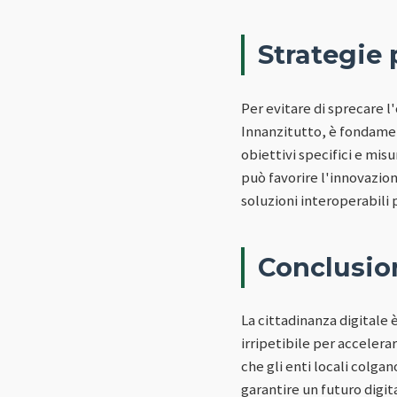
Strategie 
Per evitare di sprecare l
Innanzitutto, è fondamen
obiettivi specifici e misu
può favorire l'innovazion
soluzioni interoperabili p
Conclusio
La cittadinanza digitale è
irripetibile per acceler
che gli enti locali colga
garantire un futuro digita