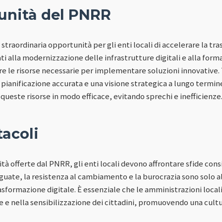
unità del PNRR
traordinaria opportunità per gli enti locali di accelerare la tr
nati alla modernizzazione delle infrastrutture digitali e alla for
e le risorse necessarie per implementare soluzioni innovative. 
 pianificazione accurata e una visione strategica a lungo termine
 queste risorse in modo efficace, evitando sprechi e inefficienze
tacoli
à offerte dal PNRR, gli enti locali devono affrontare sfide cons
uate, la resistenza al cambiamento e la burocrazia sono solo a
sformazione digitale. È essenziale che le amministrazioni local
 e nella sensibilizzazione dei cittadini, promuovendo una cultu