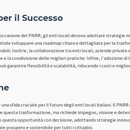
per il Successo
'occasione del PNRR, gli enti locali devono adottare strategie m
tale sviluppare una roadmap chiara e dettagliata per la trasfo
rabili. Inoltre, la collaborazione tra enti locali, aziende private 
e e la condivisione delle migliori pratiche. Infine, l'adozione d
uò garantire flessibilità e scalabilità, riducendo i costi e miglio
ne
 una sfida cruciale per il futuro degli enti locali italiani. Il PNR
are questa trasformazione, ma richiede impegno, visione e dete
no questa opportunità con decisione, adottando strategie innova
le prospero e sostenibile per tutti i cittadini.