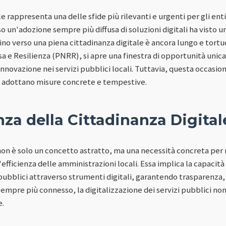
 rappresenta una delle sfide più rilevanti e urgenti per gli enti l
rso un'adozione sempre più diffusa di soluzioni digitali ha visto 
ino verso una piena cittadinanza digitale è ancora lungo e tortu
a e Resilienza (PNRR), si apre una finestra di opportunità unica
nnovazione nei servizi pubblici locali. Tuttavia, questa occasione
i adottano misure concrete e tempestive.
za della Cittadinanza Digital
non è solo un concetto astratto, ma una necessità concreta per m
 l'efficienza delle amministrazioni locali. Essa implica la capacità
i pubblici attraverso strumenti digitali, garantendo trasparenza, 
sempre più connesso, la digitalizzazione dei servizi pubblici n
e.