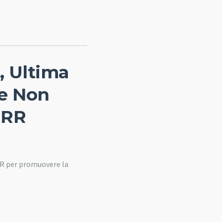
i, Ultima
e Non
NRR
NRR per promuovere la