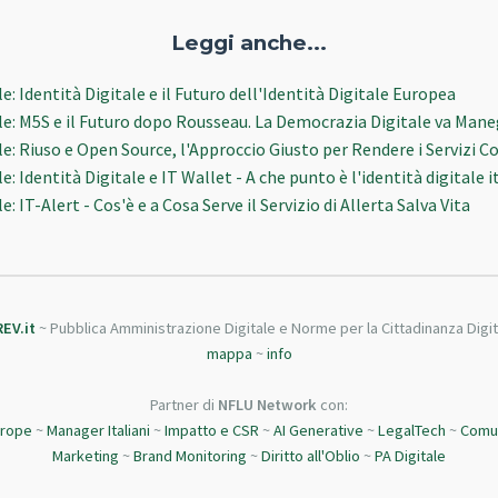
Leggi anche...
e: Identità Digitale e il Futuro dell'Identità Digitale Europea
le: M5S e il Futuro dopo Rousseau. La Democrazia Digitale va Man
e: Riuso e Open Source, l'Approccio Giusto per Rendere i Servizi Co
e: Identità Digitale e IT Wallet - A che punto è l'identità digitale 
: IT-Alert - Cos'è e a Cosa Serve il Servizio di Allerta Salva Vita
REV.it
~ Pubblica Amministrazione Digitale e Norme per la Cittadinanza Digit
mappa
~
info
Partner di
NFLU Network
con:
urope
~
Manager Italiani
~
Impatto e CSR
~
AI Generative
~
LegalTech
~
Comun
Marketing
~
Brand Monitoring
~
Diritto all'Oblio
~
PA Digitale