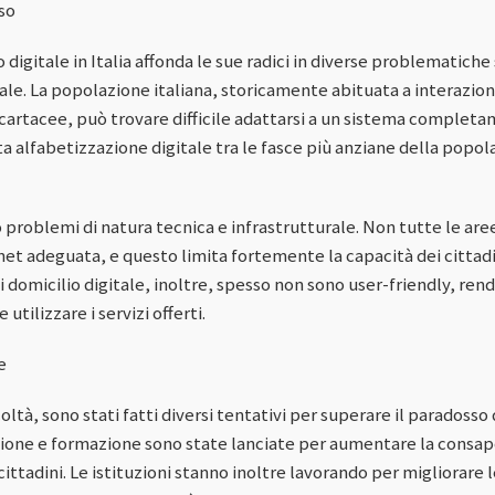
so
 digitale in Italia affonda le sue radici in diverse problematiche
ale. La popolazione italiana, storicamente abituata a interazioni 
artacee, può trovare difficile adattarsi a un sistema completam
 alfabetizzazione digitale tra le fasce più anziane della popo
o problemi di natura tecnica e infrastrutturale. Non tutte le ar
et adeguata, e questo limita fortemente la capacità dei cittadin
di domicilio digitale, inoltre, spesso non sono user-friendly, r
utilizzare i servizi offerti.
e
ltà, sono stati fatti diversi tentativi per superare il paradosso 
zazione e formazione sono state lanciate per aumentare la consap
ittadini. Le istituzioni stanno inoltre lavorando per migliorare 