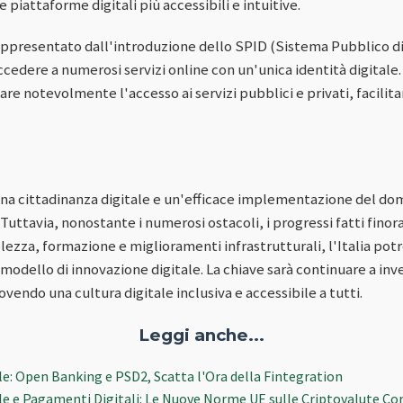
 piattaforme digitali più accessibili e intuitive.
ppresentato dall'introduzione dello SPID (Sistema Pubblico di 
accedere a numerosi servizi online con un'unica identità digitale
re notevolmente l'accesso ai servizi pubblici e privati, facilit
a cittadinanza digitale e un'efficace implementazione del domici
Tuttavia, nonostante i numerosi ostacoli, i progressi fatti finor
zza, formazione e miglioramenti infrastrutturali, l'Italia potr
modello di innovazione digitale. La chiave sarà continuare a inv
endo una cultura digitale inclusiva e accessibile a tutti.
Leggi anche...
le: Open Banking e PSD2, Scatta l'Ora della Fintegration
le e Pagamenti Digitali: Le Nuove Norme UE sulle Criptovalute 