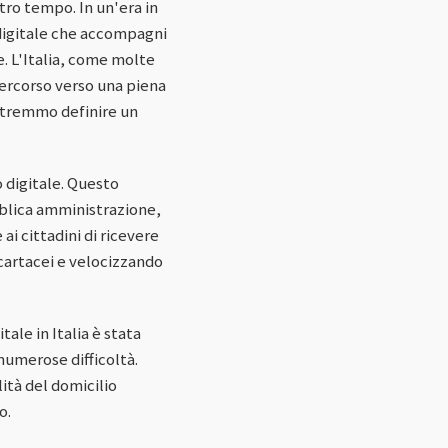
tro tempo. In un'era in
 digitale che accompagni
e. L'Italia, come molte
 percorso verso una piena
potremmo definire un
 digitale. Questo
bblica amministrazione,
ai cittadini di ricevere
 cartacei e velocizzando
ale in Italia è stata
numerose difficoltà.
ità del domicilio
o.