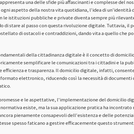
rappresenta una delle sfide più affascinanti e complesse del nos
ogni aspetto della nostra vita quotidiana, l'idea di un'identità
 con le istituzioni pubbliche e private diventa sempre più rilevant
do di stare al passo con questa rivoluzione digitale. Tuttavia, il
ostellato di ostacoli e contraddizioni, dando vita a quello che 
damentali della cittadinanza digitale è il concetto di domicilio
camente semplificare le comunicazioni tra i cittadini e la pu
fficienza e trasparenza. Il domicilio digitale, infatti, consente 
n formato elettronico, riducendo così la necessità di documenti
atico.
romesse e le aspettative, l'implementazione del domicilio digit
a normativa esiste, ma la sua applicazione pratica ha incontrato 
 ancora pienamente consapevoli dell'esistenza e delle potenzial
i stesse spesso faticano a gestire efficacemente questo strument